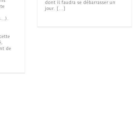
ans
dont il faudra se débarrasser un
te
jour. […]
s…).
cette
é,
nt de