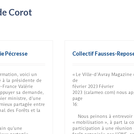
de Corot
rie Pécresse
Collectif Fausses-Repos
rmation, voici un
« Le Ville-d’Avray Magazine 
é à la présidente de
de
e-France Valérie
février 2023 Février
appuyer sa demande,
2023 (calameo.com) nous ap
ier ministre, d’une
page
mieux partagée entre
16:
al des Forêts et la
Nous peinons à entrevoir 
« mobilisation », à part la c
tain qu’une
participation à une réunion