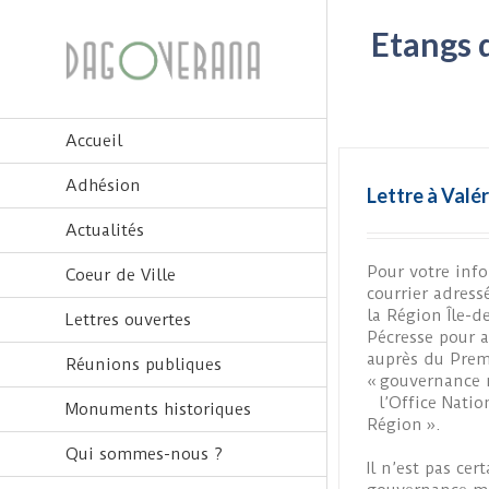
Etangs 
Accueil
Adhésion
Lettre à Valé
Actualités
Pour votre info
Coeur de Ville
courrier adress
la Région Île-d
Lettres ouvertes
Pécresse pour 
auprès du Prem
Réunions publiques
« gouvernance 
l’Office Nation
Monuments historiques
Région ».
Qui sommes-nous ?
Il n’est pas cer