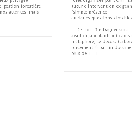
eux partagée
forêt organisée par l’ONF, s
e gestion forestière
aucune intervention exigean
nos attentes, mais
(simple présence,
quelques questions aimable
De son côté Dagoverana
avait déjà « planté » (osons 
métaphore) le décors (arbor
forcément !) par un docume
plus de […]